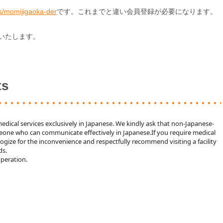
販売を10月2
ls/momijigaoka-der
です。これまでと違い会員登録が必要になります。
ただきます。
いたします。
2023.04.19
マイナンバー
しました。詳
他」→「医療
ts
実加算に関す
2020.04.20
このページの
medical services exclusively in Japanese. We kindly ask that non-Japanese-
い】を必ずお
one who can communicate effectively in Japanese.If you require medical
ogize for the inconvenience and respectfully recommend visiting a facility
ds.
peration.