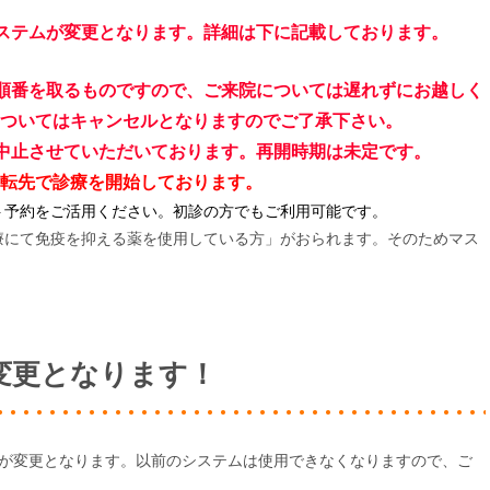
す。再開時期
予約システムが変更となります。詳細は下に記載しております。
2025.07.15
当院の予約シ
順番を取るものですので、ご来
院については遅れずにお越しく
ものですので
ついてはキャンセルとなりますのでご了承下さい。
越しください
中止させていただいております。再開時期は未定です。
いてはキャン
転先で診療を開始しております。
い。また遅れ
ト予約をご活用ください。初診の方でもご利用可能です。
しても同様に
療にて免疫を抑える薬を使用している方」がおられます。そのためマス
承ください。
2024.06.25
ザガーロの価
変更いたしま
変更となります！
2023.10.30
１１月２日（
たします。
ステムが変更となります。以前のシステムは使用できなくなりますので、ご
2023.10.03
美白剤（ハイ