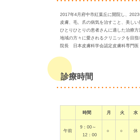
2017年4月府中市紅葉丘に開院し、20
皮膚、毛、爪の病気を治すこと、美しい
ひとりひとりの患者さんに適した治療方
地域の方々に愛されるクリニックを目指
院長 日本皮膚科学会認定皮膚科専門医
診療時間
時間
月
火
水
9：00～
午前
○
○
休
12：00