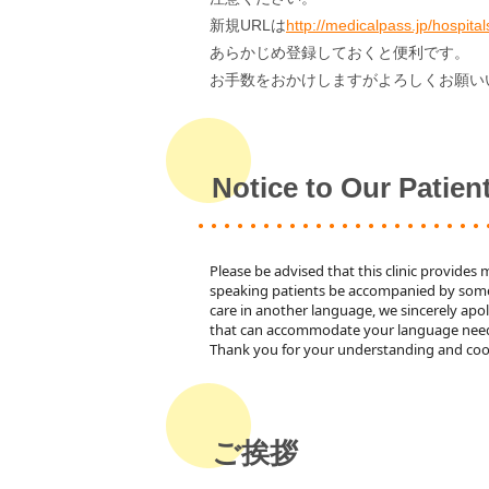
新規URLは
http://medicalpass.jp/hospita
あらかじめ登録しておくと便利です。
お手数をおかけしますがよろしくお願い
Notice to Our Patien
Please be advised that this clinic provides 
speaking patients be accompanied by some
care in another language, we sincerely apol
that can accommodate your language nee
Thank you for your understanding and coo
ご挨拶