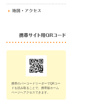
は未定です。
ステムはあくまでも順番を取る
、ご来院については遅れずにお
。明らかに遅れてのご来院につ
セルとなりますのでご了承下さ
に伴う番号の取り直しにつきま
キャンセルとなりますのでご了
格を１ヶ月分￥１００００円に
す。
携帯のバーコードリーダーでQRコー
ドを読み取ることで、携帯版ホーム
木）より移転先で診療を開始い
ページへアクセスできます。
ドロキノン、トレチノイン）の