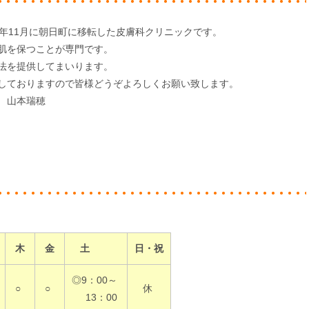
23年11月に朝日町に移転した皮膚科クリニックです。
肌を保つことが専門です。
法を提供してまいります。
しておりますので皆様どうぞよろしくお願い致します。
 山本瑞穂
木
金
土
日・祝
◎9：00～
○
○
休
13：00