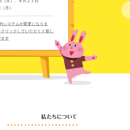
日（木）、８月２１日
日（月）
予約システムが変更になりま
をクリックしていただくと新し
びます
ルエンザ治療中の方は直接ご来
にてお問い合わせください。
日(月)より順番予約システムが
す。以前のシステムは使用でき
ので、ご注意ください。詳細は
順番予約システムが変更となり
ください。
をご希望の患者さまへ⚫︎ 人員不
ぼ摘除処置を中止しておりま